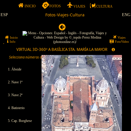
INICIO
FOTOS
VIAJES
CULTURA
Fotos-Viajes-Cultura
ESP
ENG
Inicio
Viajes
Info
FotoVideo
Publicidad
3WPC-Trip
VIRTUAL 3D-360º A BASÍLICA STA. MARÍA LA MAYOR
Selecciona números de localización o imágenes, haz clic y comienza tu visita
Click para ampliar
1. Ábside
2. Nave 1ª
3. Nave 2ª
4. Batisterio
5. Cap. Borghese